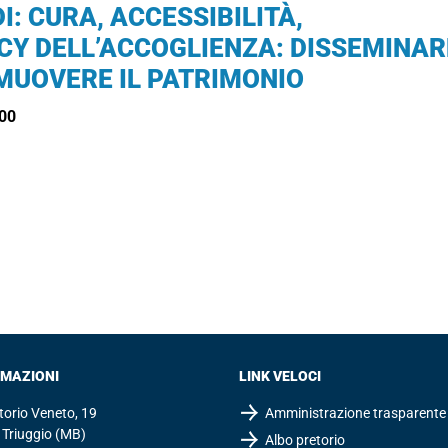
I: CURA, ACCESSIBILITÀ,
CY DELL’ACCOGLIENZA: DISSEMINARE
OMUOVERE IL PATRIMONIO
.00
RMAZIONI
LINK VELOCI
ttorio Veneto, 19
Amministrazione trasparente
Triuggio (MB)
Albo pretorio