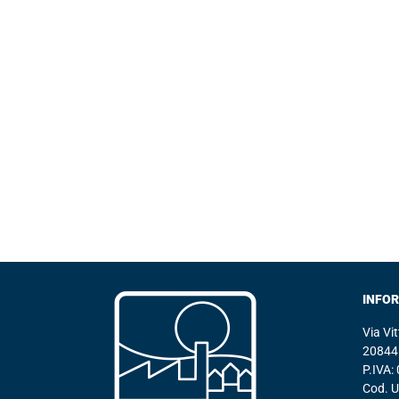
INFO
Via Vi
20844 
P.IVA
Cod. 