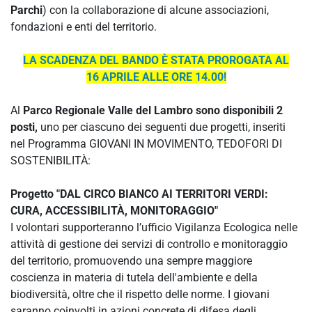
Parchi
) con la collaborazione di alcune associazioni,
fondazioni e enti del territorio.
LA SCADENZA DEL BANDO È STATA PROROGATA AL
16 APRILE ALLE ORE 14.00!
Al
Parco Regionale Valle del Lambro sono disponibili 2
posti,
uno per ciascuno dei seguenti due progetti, inseriti
nel Programma GIOVANI IN MOVIMENTO, TEDOFORI DI
SOSTENIBILITÀ:
Progetto "DAL CIRCO BIANCO AI TERRITORI VERDI:
CURA, ACCESSIBILITÀ, MONITORAGGIO"
I volontari supporteranno l’ufficio Vigilanza Ecologica nelle
attività di gestione dei servizi di controllo e monitoraggio
del territorio, promuovendo una sempre maggiore
coscienza in materia di tutela dell'ambiente e della
biodiversità, oltre che il rispetto delle norme. I giovani
saranno coinvolti in azioni concrete di difesa degli