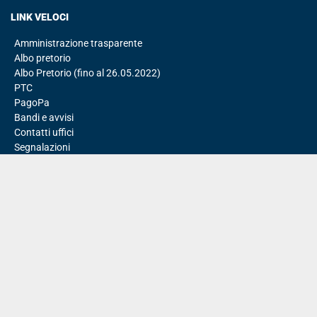
LINK VELOCI
Amministrazione trasparente
Albo pretorio
Albo Pretorio (fino al 26.05.2022)
PTC
PagoPa
Bandi e avvisi
Contatti uffici
Segnalazioni
Privacy policy
Cookie policy
Attuazione Misure PNRR
ISCRIVITI ALLA NEWSLETTER
SEGUICI