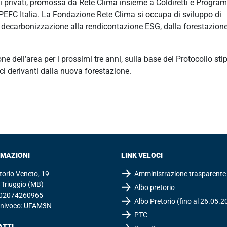
i privati, promossa da Rete Clima insieme a Coldiretti e Progra
PEFC Italia. La Fondazione Rete Clima si occupa di sviluppo di
a decarbonizzazione alla rendicontazione ESG, dalla forestazion
 dell’area per i prossimi tre anni, sulla base del Protocollo sti
ici derivanti dalla nuova forestazione.
RMAZIONI
LINK VELOCI
ttorio Veneto, 19
Amministrazione trasparente
Triuggio (MB)
Albo pretorio
: 02074260965
Albo Pretorio (fino al 26.05.2
Univoco: UFAM3N
PTC