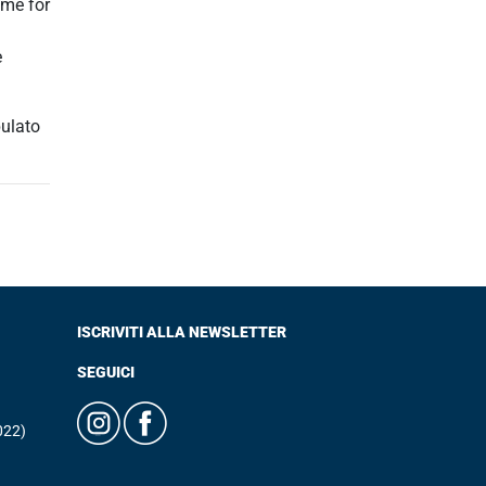
mme for
e
pulato
ISCRIVITI ALLA NEWSLETTER
SEGUICI
022)