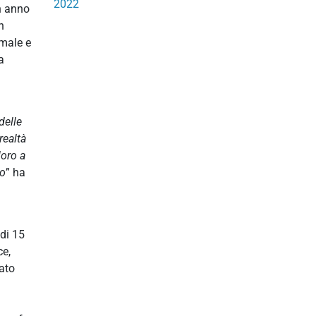
2022
n anno
n
imale e
a
delle
realtà
loro a
to
” ha
 di 15
ce,
tato