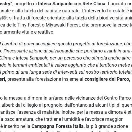
estry”
, progetto di
Intesa Sanpaolo
con
Rete Clima
. Lanciato u
nale e alla tutela del capitale naturale. L’intervento forestale è i
st®
: si tratta di foreste orientate alla tutela della biodiversità an
nica delle Tiny-Forest o Miyawaki Forest, che promuove la crescit
larmente vitale e reattivo.
l Lambro di poter accogliere questo progetto di forestazione, che
 e l’incessante azione di salvaguardia che portiamo avanti in una 
 Clima e Intesa Sanpaolo per un percorso che stimola anche altre 
do in termini ambientali il valore aggiunto che il territorio mette 
primo di una lunga serie di interventi sul nostro territorio tutela
eri,
presente alla forestazione insieme al
consigliere del Parco,
to la messa a dimora in un’area nelle vicinanze del Centro Parco
alberi: dal ciliegio al prugnolo, dall’ontano ad alcuni tipi di quer
antisce l’assenza di malattie. Inoltre, per la messa a dimora è s
lla pacciamatura, che trattiene l’umidità e favorisce maggior
è inserito nella
Campagna Foresta Italia
, la più grande azione