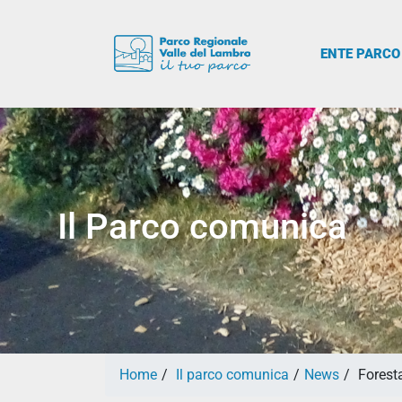
ENTE PARCO
Il Parco comunica
Home
Il parco comunica
News
Foresta