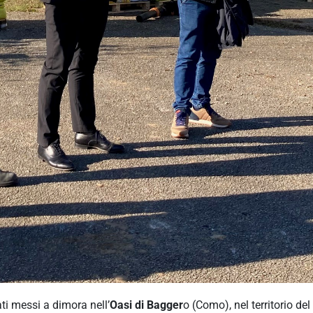
ti messi a dimora nell’
Oasi di Bagger
o (Como), nel territorio del