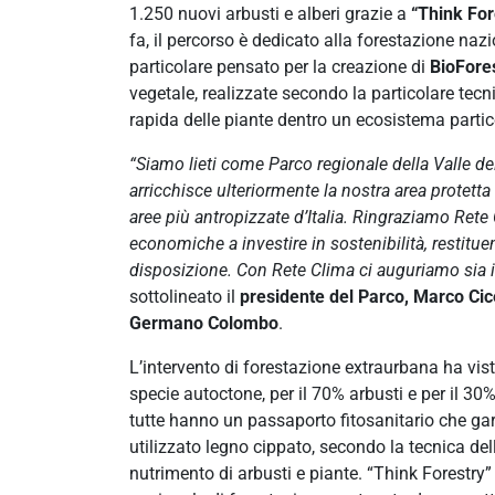
1.250 nuovi arbusti e alberi grazie a
“Think For
fa, il percorso è dedicato alla forestazione nazio
particolare pensato per la creazione di
BioFore
vegetale, realizzate secondo la particolare tec
rapida delle piante dentro un ecosistema partico
“Siamo lieti come Parco regionale della Valle de
arricchisce ulteriormente la nostra area protetta
aree più antropizzate d’Italia. Ringraziamo Rete
economiche a investire in sostenibilità, restituen
disposizione. Con Rete Clima ci auguriamo sia il 
sottolineato il
presidente del Parco, Marco Cic
Germano Colombo
.
L’intervento di forestazione extraurbana ha vis
specie autoctone, per il 70% arbusti e per il 30% 
tutte hanno un passaporto fitosanitario che gar
utilizzato legno cippato, secondo la tecnica de
nutrimento di arbusti e piante. “Think Forestry” 