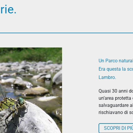
rie.
Un Parco natural
Era questa la s
Lambro.
Quasi 30 anni dop
un’area protetta 
salvaguardare al
rischiavano di s
SCOPRI DI PI