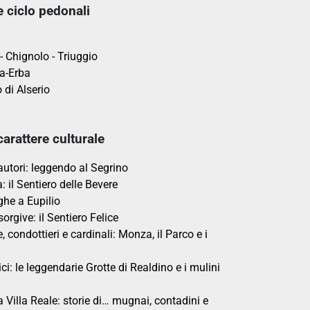
e ciclo pedonali
 - Chignolo - Triuggio
a-Erba
 di Alserio
carattere culturale
 autori: leggendo al Segrino
 il Sentiero delle Bevere
eghe a Eupilio
isorgive: il Sentiero Felice
e, condottieri e cardinali: Monza, il Parco e i
ci: le leggendarie Grotte di Realdino e i mulini
a Villa Reale: storie di… mugnai, contadini e