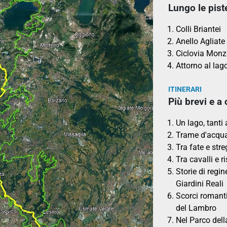
Lungo le pist
Colli Briantei
Anello Agliate
Ciclovia Monz
Attorno al lago
ITINERARI
Più brevi e a 
Un lago, tanti
Trame d'acqua:
Tra fate e str
Tra cavalli e r
Storie di regin
Giardini Reali
Scorci romanti
del Lambro
Nel Parco dell