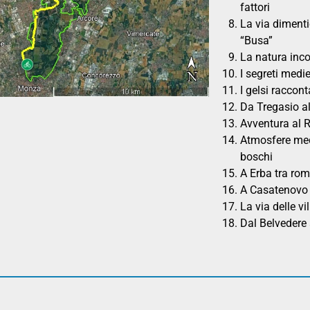
fattori
La via diment
“Busa”
La natura inco
I segreti medie
I gelsi raccon
Da Tregasio al
Avventura al 
Atmosfere medi
boschi
A Erba tra rom
A Casatenovo t
La via delle vil
Dal Belvedere 