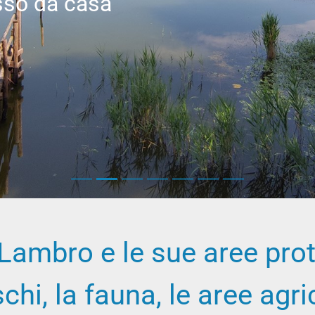
asso da casa
 Lambro e le sue aree prote
schi, la fauna, le aree agri